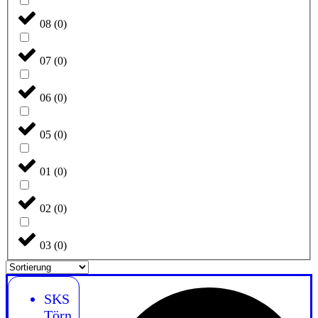
08
(
0
)
07
(
0
)
06
(
0
)
05
(
0
)
01
(
0
)
02
(
0
)
03
(
0
)
SKS
Törn