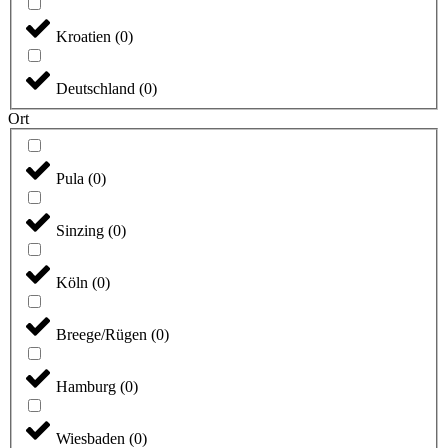
Kroatien
(
0
)
Deutschland
(
0
)
Ort
Pula
(
0
)
Sinzing
(
0
)
Köln
(
0
)
Breege/Rügen
(
0
)
Hamburg
(
0
)
Wiesbaden
(
0
)