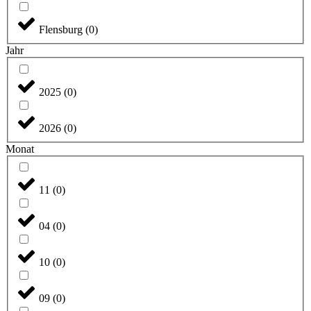
Flensburg
(
0
)
Jahr
2025
(
0
)
2026
(
0
)
Monat
11
(
0
)
04
(
0
)
10
(
0
)
09
(
0
)