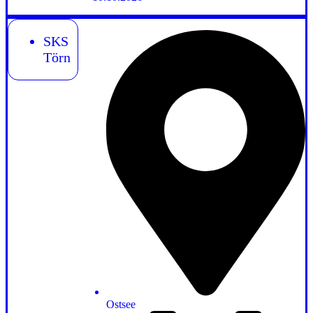
SKS
Törn
Ostsee