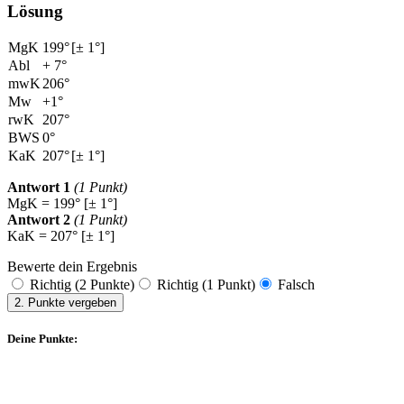
Lösung
MgK
199°
[± 1°]
Abl
+ 7°
mwK
206°
Mw
+1°
rwK
207°
BWS
0°
KaK
207°
[± 1°]
Antwort 1
(1 Punkt)
MgK = 199° [± 1°]
Antwort 2
(1 Punkt)
KaK = 207° [± 1°]
Bewerte dein Ergebnis
Richtig (2 Punkte)
Richtig (1 Punkt)
Falsch
2. Punkte vergeben
Deine Punkte: